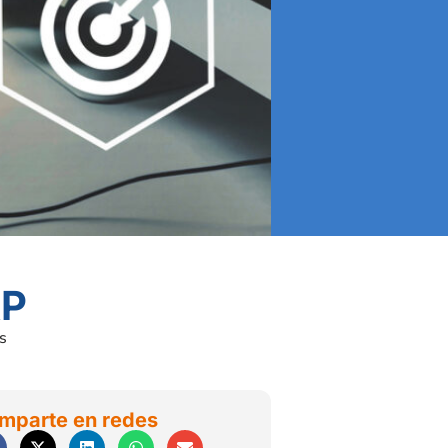
RP
s
mparte en redes