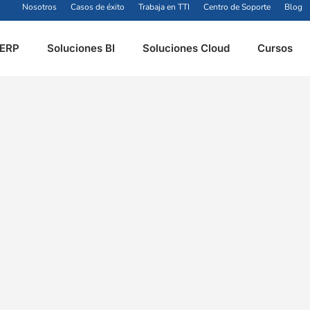
Nosotros
Casos de éxito
Trabaja en TTI
Centro de Soporte
Blog
 ERP
Soluciones BI
Soluciones Cloud
Cursos