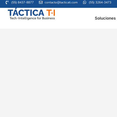
(55) 8437-8877
contacto@tacticati.com
(55) 3264-3473
Soluciones